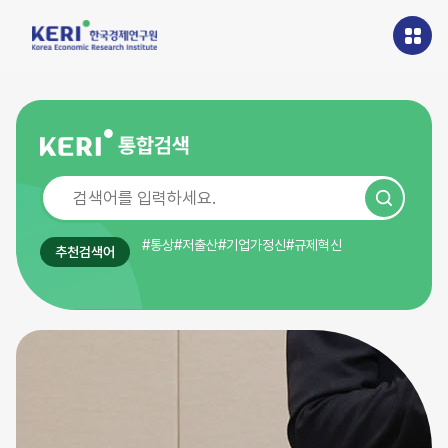
본문
바로가기
주메뉴
바로가기
#통상
#저출산
#기업가정신
#규제혁신
추천검색어